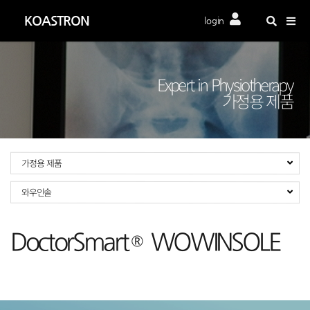
Togg
KOASTRON
login
navig
Expert in Physiotherapy
가정용 제품
가정용 제품
와우인솔
DoctorSmart
WOWINSOLE
®