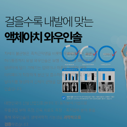
걸을수록 내발에 맞는
액체아치 와우인솔
자세의 불균형은 족저근막염을 비롯해 무릎관절염은 물론
허리통증까지 유발 와우인솔은 보행 시 각 보행 패턴에 따라
발바닥에 달리 가해지는 압력이나 하중을 가변형 액체
아치패드가 적정하게 분산 및 흡수하여 걷기만해도 이상적인
발아치를 형성하여 신체의 균형을 잡아주는 혁신적인 기능성
인솔입니다.
대한민국의 신발산업진흥센터의 3D 동작분석기법으로
무릎관절 부하 측정, 근육 피로도 측정 , 족저압력 분석 등을
통해 와우인솔의 생체역학적 기능성을
과학적으로
검증
하였습니다.