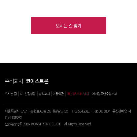
오시는 길 찾기
주식회사
코아스트론
|
|
|
|
|
오시는 길
1:1 친절상담
법적고지
이용약관
개인정보처리방침
이메일무단수집거부
서울특별시 강남구 논현로 63길 19, 대홍빌딩 5층 T. 02-564-2311 F. 02-569-0837 통신판매업 제
강남 13187호
© 2026 KOASTRON CO., LTD All Rights Reserved.
Copyright