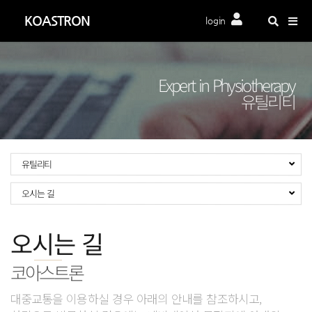
Togg
KOASTRON
login
navig
Expert in Physiotherapy
유틸리티
유틸리티
오시는 길
오시는 길
코아스트론
대중교통을 이용하실 경우 아래의 안내를 참조하시고,