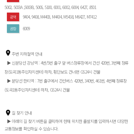
5002, 5003A ,5003B, 5006, 5100, 6001, 6002, 6004, 6427, 8501
9404, 9408, M4403, M4434, M5438, M6427, M7412
광역
6009
공항
주변 지하철역 안내
▶ 신분당선 강남역 : 4번/5번 출구 앞 버스정류장에서 간선 420번, 3번째 정류
장(도곡1동주민자치센터) 하차, 횡단보도 건너편 GS24시 건물
▶ 분당선 한티역 : 7번 출구에서 간선버스 420번, 340번, 461번, 4번째 정류장
(도곡1동주민자치센터) 하차, GS24시 건물
길 찾기 안내
▶ 아래의 길 찾기 버튼을 클릭하여 현재 위치한 출발지를 입력하시면 다양한
교통정보를 확인하실 수 있습니다.